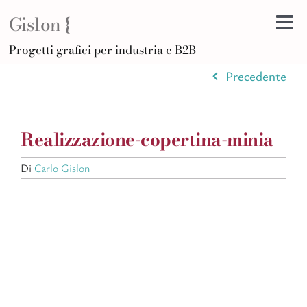
Salta
Gislon {
al
Tog
contenuto
H
Progetti grafici per industria e B2B
Nav
B
Precedente
A
D
Realizzazione-copertina-minia
Di
F
Di
Carlo Gislon
Po
C
Ar